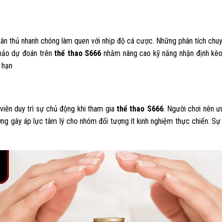
tân thủ nhanh chóng làm quen với nhịp độ cá cược. Những phân tích chu
khảo dự đoán trên
thể thao S666
nhằm nâng cao kỹ năng nhận định kèo. 
 hạn
 viên duy trì sự chủ động khi tham gia
thể thao S666
. Người chơi nên ư
g gây áp lực tâm lý cho nhóm đối tượng ít kinh nghiệm thực chiến. Sự 