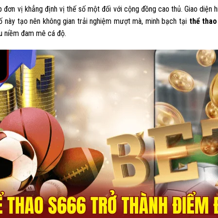
p đơn vị khẳng định vị thế số một đối với cộng đồng cao thủ. Giao diện h
tố này tạo nên không gian trải nghiệm mượt mà, minh bạch tại
thể thao
ữu niềm đam mê cá độ.