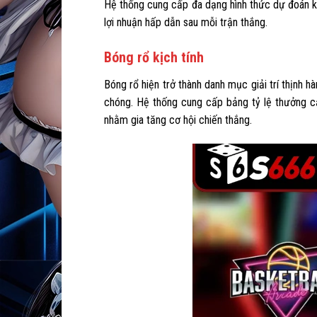
Hệ thống cung cấp đa dạng hình thức dự đoán kế
lợi nhuận hấp dẫn sau mỗi trận thắng.
Bóng rổ kịch tính
Bóng rổ hiện trở thành danh mục giải trí thịnh hà
chóng. Hệ thống cung cấp bảng tỷ lệ thưởng cạ
nhằm gia tăng cơ hội chiến thắng.