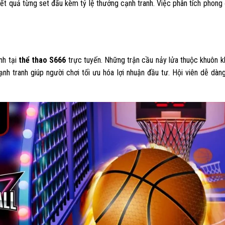
t quả từng set đấu kèm tỷ lệ thưởng cạnh tranh. Việc phân tích phong
nh tại
thể thao S666
trực tuyến. Những trận cầu nảy lửa thuộc khuôn kh
nh tranh giúp người chơi tối ưu hóa lợi nhuận đầu tư. Hội viên dễ dàn