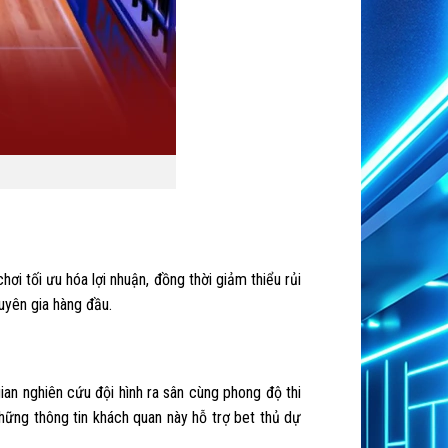
hơi tối ưu hóa lợi nhuận, đồng thời giảm thiểu rủi
uyên gia hàng đầu.
ian nghiên cứu đội hình ra sân cùng phong độ thi
Những thông tin khách quan này hỗ trợ bet thủ dự