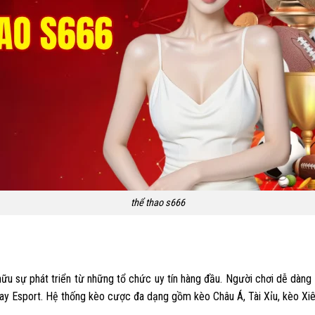
thể thao s666
 hữu sự phát triển từ những tổ chức uy tín hàng đầu. Người chơi dễ dàn
hay Esport. Hệ thống kèo cược đa dạng gồm kèo Châu Á, Tài Xỉu, kèo X