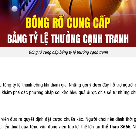
Bóng rổ cung cấp bảng tỷ lệ thưởng cạnh tranh
ia tăng tỷ lệ thành công khi tham gia. Những gợi ý dưới đây hỗ trợ người c
ng khám phá các phương pháp soi kèo hiệu quả được chia sẻ từ những ch
i viên đưa ra quyết định đặt cược chuẩn xác. Người chơi nên dành thời g
chiến thuật của từng vận động viên tạo lợi thế lớn tại
thể thao S666
. 