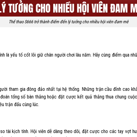
Thể thao S666 trở thành điểm đến lý tưởng cho nhiều hội viên đam mê
nh là yếu tố cốt lõi giữ chân người chơi lâu năm. Hãy cùng điểm qua nh
người tham gia đông đảo nhất tại hệ thống. Những trận cầu đỉnh cao kh
 đoán tổng số bàn thắng hoặc đặt cược kết quả thắng thua chung cuộc.
ều trận đấu cùng lúc.
o tài kịch tính. Hội viên dễ dàng theo dõi, đặt cược cho các tay vợt 