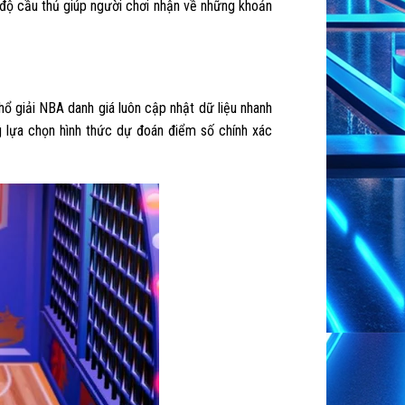
 độ cầu thủ giúp người chơi nhận về những khoản
ổ giải NBA danh giá luôn cập nhật dữ liệu nhanh
g lựa chọn hình thức dự đoán điểm số chính xác