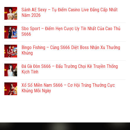
Sảnh AE Sexy – Tụ Điểm Casino Live Đẳng Cấp Nhất
Năm 2026
Sbo Sport – Điểm Hẹn Cược Uy Tín Nhất Của Cao Thủ
S666
Bingo Fishing – Cùng S666 Diệt Boss Nhận Xu Thưởng
Khủng
Đá Gà Đòn S666 – Đấu Trường Chọi Kê Truyền Thống
Kịch Tính
Xổ Số Miền Nam S666 – Cơ Hội Trúng Thưởng Cực
Khủng Mỗi Ngày